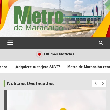
Pagina oficial del Metro de Maracaibo
Metro de Maracaibo
Ultimas Noticias
¡Adquiere tu tarjeta SUVE!
Metro de Maracaibo reanuda se
Noticias Destacadas